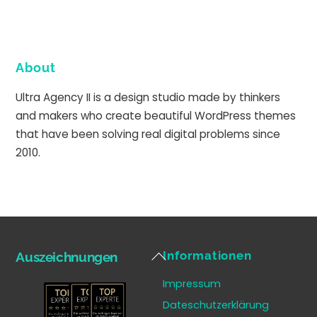
About
Ultra Agency II is a design studio made by thinkers
and makers who create beautiful WordPress themes
that have been solving real digital problems since
2010.
Back
Informationen
Auszeichnungen
To
Impressum
Top
Dateschutzerklärung